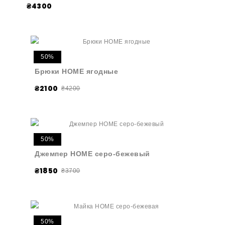
₴4300
50%
Брюки HOME ягодные
₴2100
₴4200
50%
Джемпер HOME серо-бежевый
₴1850
₴3700
50%