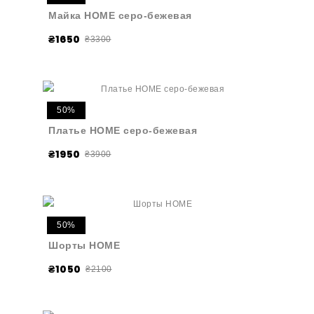
Майка HOME серо-бежевая
₴1650
₴3300
50%
Платье HOME серо-бежевая
₴1950
₴3900
50%
Шорты HOME
₴1050
₴2100