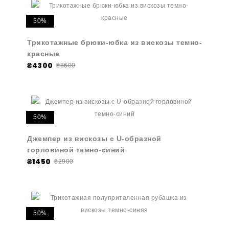
50%
Трикотажные брюки-юбка из вискозы темно-
красные
₴4300
₴8600
50%
Джемпер из вискозы с U-образной
горловиной темно-синий
₴1450
₴2900
50%