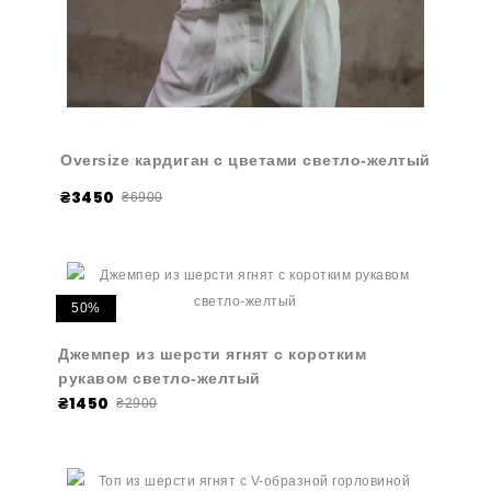
Oversize кардиган с цветами светло-желтый
₴3450
₴6900
50%
Джемпер из шерсти ягнят с коротким
рукавом светло-желтый
₴1450
₴2900