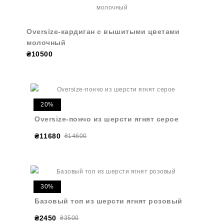
Oversize-кардиган с вышитыми цветами
молочный
₴10500
20%
Oversize-пончо из шерсти ягнят серое
₴11680
₴14600
30%
Базовый топ из шерсти ягнят розовый
₴2450
₴3500