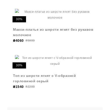
30%
Макси-платье из шерсти ягнят без рукавов
молочное
₴4060
₴5800
30%
Топ из шерсти ягнят с V-образной
горловиной серый
₴1540
₴2200