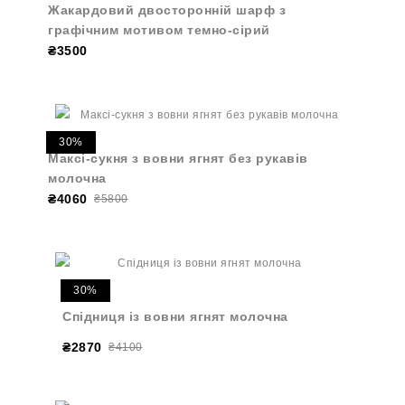
Жакардовий двосторонній шарф з
графічним мотивом темно-сірий
₴3500
30%
Максі-сукня з вовни ягнят без рукавів
молочна
₴4060
₴5800
30%
Спідниця із вовни ягнят молочна
₴2870
₴4100