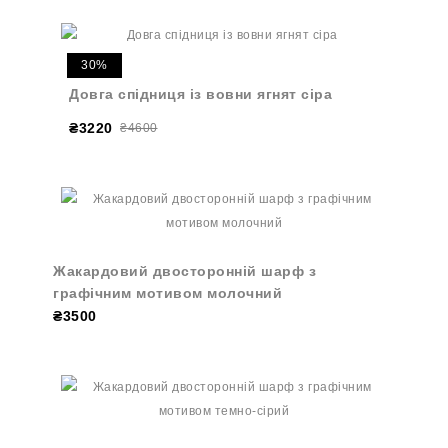
30%
Довга спідниця із вовни ягнят сіра
₴3220
₴4600
Жакардовий двосторонній шарф з
графічним мотивом молочний
₴3500