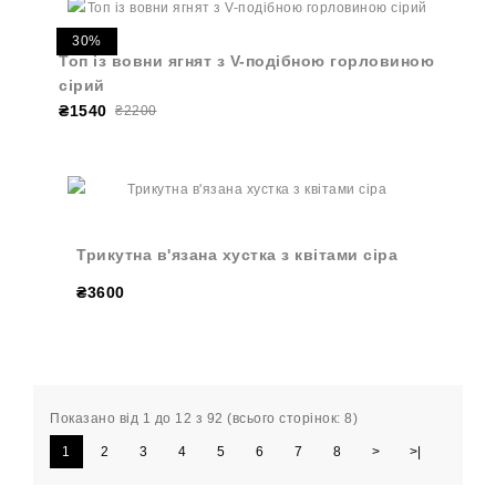
30%
Топ із вовни ягнят з V-подібною горловиною
сірий
₴1540
₴2200
Трикутна в'язана хустка з квітами сіра
₴3600
Показано від 1 до 12 з 92 (всього сторінок: 8)
1
2
3
4
5
6
7
8
>
>|