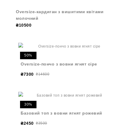
Oversize-кардиган з вишитими квітами
молочний
₴10500
50%
Oversize-пончо з вовни ягнят сіре
₴7300
₴14600
30%
Базовий топ з вовни ягнят рожевий
₴2450
₴3500