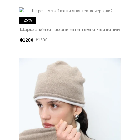
25%
Шарф з м'якої вовни ягня темно-червоний
₴1200
₴1600