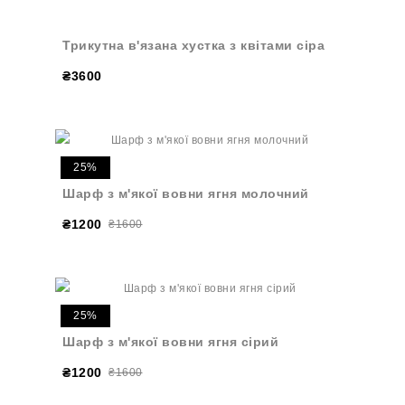
Трикутна в'язана хустка з квітами сіра
₴3600
25%
Шарф з м'якої вовни ягня молочний
₴1200
₴1600
25%
Шарф з м'якої вовни ягня сірий
₴1200
₴1600