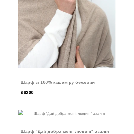
Шарф зі 100% кашеміру бежевий
₴6200
Шарф "Дай добра мені, людині" азалія