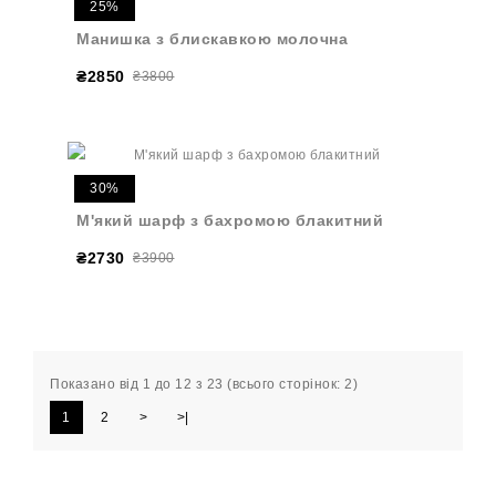
25%
Манишка з блискавкою молочна
₴2850
₴3800
30%
М'який шарф з бахромою блакитний
₴2730
₴3900
Показано від 1 до 12 з 23 (всього сторінок: 2)
1
2
>
>|