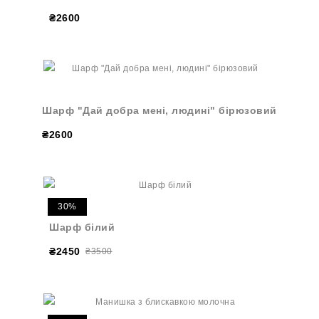
₴2600
Шарф "Дай добра мені, людині" бірюзовий
₴2600
30%
Шарф білий
₴2450
₴3500