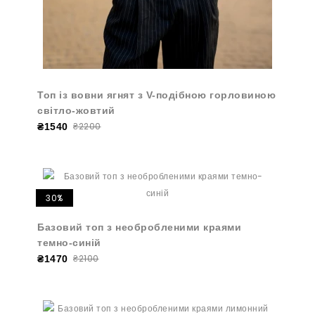
Топ із вовни ягнят з V-подібною горловиною
світло-жовтий
₴2200
₴1540
30%
Базовий топ з необробленими краями
темно-синій
₴2100
₴1470