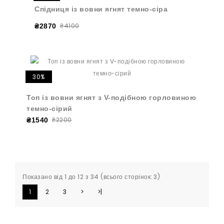
Спідниця із вовни ягнят темно-сіра
₴4100
₴2870
30%
Топ із вовни ягнят з V-подібною горловиною
темно-сірий
₴2200
₴1540
Показано від 1 до 12 з 34 (всього сторінок: 3)
1
2
3
>
>|