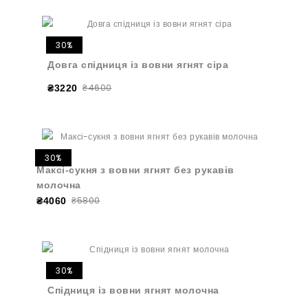
30%
Довга спідниця із вовни ягнят сіра
₴4600
₴3220
30%
Максі-сукня з вовни ягнят без рукавів
молочна
₴5800
₴4060
30%
Спідниця із вовни ягнят молочна