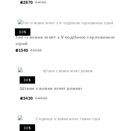
₴4100
₴2870
30%
Топ із вовни ягнят з V-подібною горловиною
сірий
₴2200
₴1540
30%
Штани з вовни ягнят рожеві
₴4900
₴3430
30%