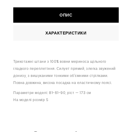
ОПИС
ХАРАКТЕРИСТИКИ
Трикотажні штани з 100% вовни мериноса щільного
гладкого переплетіння. Силует прямий, злегка звужений
донизу, з вишуканими тонкими об’ємними стрілками.
Повна довжина, висока посадка на еластичному поясі.
Параметри моделі: 81-61-90, ріст — 173 см
На моделі розмір S