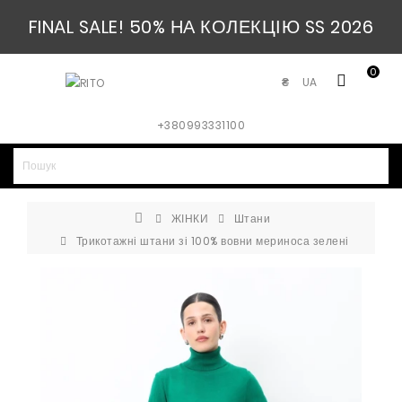
FINAL SALE! 50% НА КОЛЕКЦІЮ SS 2026
0
UA
₴
+380993331100
ЖІНКИ
Штани
Трикотажні штани зі 100% вовни мериноса зелені