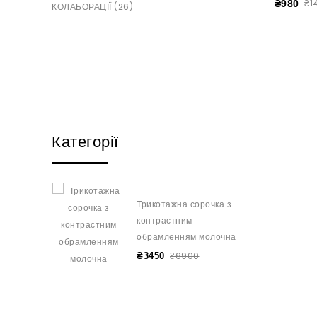
₴1
₴980
КОЛАБОРАЦІЇ (26)
Категорії
Трикотажна сорочка з
контрастним
обрамленням молочна
₴6900
₴3450