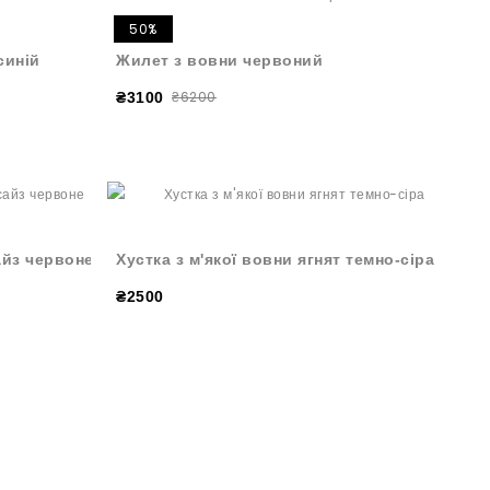
50%
синій
Жилет з вовни червоний
₴6200
₴3100
айз червоне
Хустка з м'якої вовни ягнят темно-сіра
₴2500