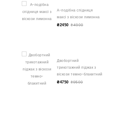
А-подібна спідниця
максі з віскози лимонна
₴4900
₴2450
Двобортний
трикотажний піджак з
віскози темно-блакитний
₴9500
₴4750