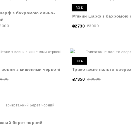
30%
шарф з бахромою синьо-
М'який шарф з бахромою 
ий
3900
₴3900
₴2730
30%
 вовни з кишенями червоні
Трикотажне пальто оверс
4100
₴10500
₴7350
жний берет чорний