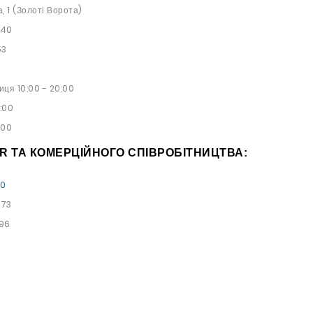
а, 1 (Золоті Ворота)
 40
53
иця 10:00 - 20:00
9:00
:00
PR ТА КОМЕРЦІЙНОГО СПІВРОБІТНИЦТВА:
00
 73
 96