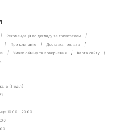
Я
Рекомендації по догляду за трикотажем
в
Про компанію
Доставка і оплата
ча
Умови обміну та повернення
Карта сайту
к
ька, 5 (Поділ)
61
иця 10:00 - 20:00
9:00
:00