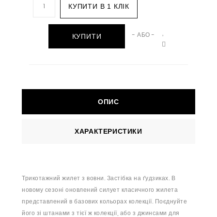
КУПИТИ В 1 КЛІК
- АБО -
КУПИТИ
ОПИС
ХАРАКТЕРИСТИКИ
Трикотажний жилет з вовни. Застібка на ґудзиках. В
новому сезоні оновлений силует класичного жилета
представлений в базових кольорах колекції. Поєднуйте
його зі штанами з тієї ж колекції, або з джинсами для