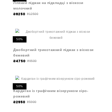
Лляний піджак на підкладці з віскози
молочний
₴6250
₴12500
50%
Двобортний трикотажний піджак з віскози
бежевий
₴4750
₴9500
50%
Кардиган із графічним візерунком сіро-
рожевий
₴2950
₴5900