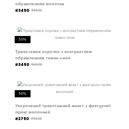
обрамленням молочна
₴3450
₴6900
50%
Трикотажна сорочка з контрастним
обрамленням темно-синя
₴3450
₴6900
50%
Укорочений трикотажний жакет з фактурної
пряжі молочний
₴2750
₴5500