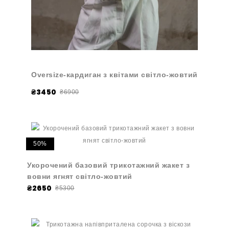
Oversize-кардиган з квітами світло-жовтий
₴3450
₴6900
50%
Укорочений базовий трикотажний жакет з
вовни ягнят світло-жовтий
₴2650
₴5300