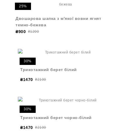
25%
Двошарова шапка з м'якої вовни ягнят
темно-бежева
₴900
₴1200
30%
Трикотажний берет білий
₴1470
₴2100
30%
Трикотажний берет чорно-білий
₴1470
₴2100