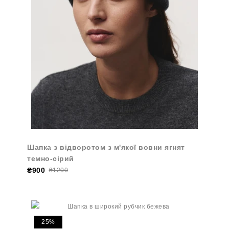
Шапка з відворотом з м'якої вовни ягнят
темно-сірий
₴900
₴1200
25%