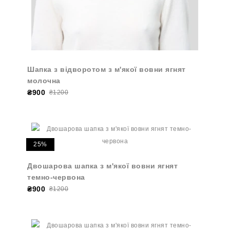
Шапка з відворотом з м'якої вовни ягнят
молочна
₴900
₴1200
25%
Двошарова шапка з м'якої вовни ягнят
темно-червона
₴900
₴1200