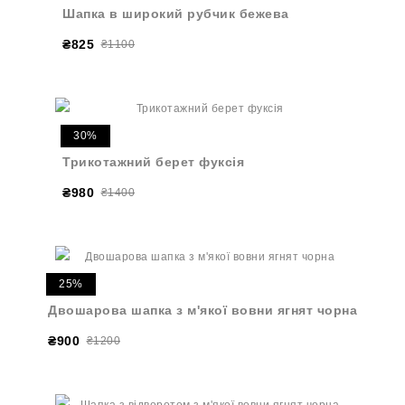
Шапка в широкий рубчик бежева
₴825
₴1100
30%
Трикотажний берет фуксія
₴980
₴1400
25%
Двошарова шапка з м'якої вовни ягнят чорна
₴900
₴1200