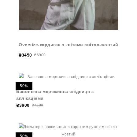
Oversize-кардиган з квітами світло-жовтий
₴3450
₴6900
50%
Бавовняна мереживна спідниця з
аплікаціями
₴3600
₴7200
50%