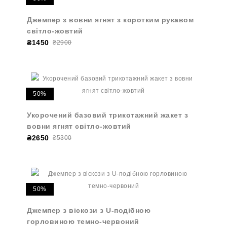
Джемпер з вовни ягнят з коротким рукавом
світло-жовтий
₴1450
₴2900
50%
Укорочений базовий трикотажний жакет з
вовни ягнят світло-жовтий
₴2650
₴5300
50%
Джемпер з віскози з U-подібною
горловиною темно-червоний