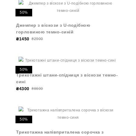
50%
Джемпер з віскози з U-подібною
горловиною темно-синій
₴1450
₴2900
50%
Трикотажні штани-спідниця з віскози темно-
сині
₴4300
₴8600
50%
Трикотажна напівприталена сорочка з