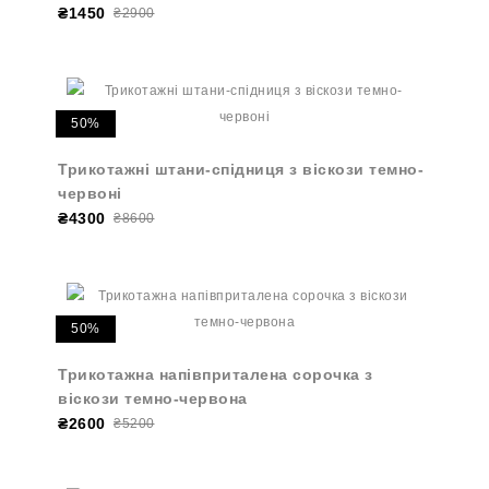
₴1450
₴2900
50%
Трикотажні штани-спідниця з віскози темно-
червоні
₴4300
₴8600
50%
Трикотажна напівприталена сорочка з
віскози темно-червона
₴2600
₴5200