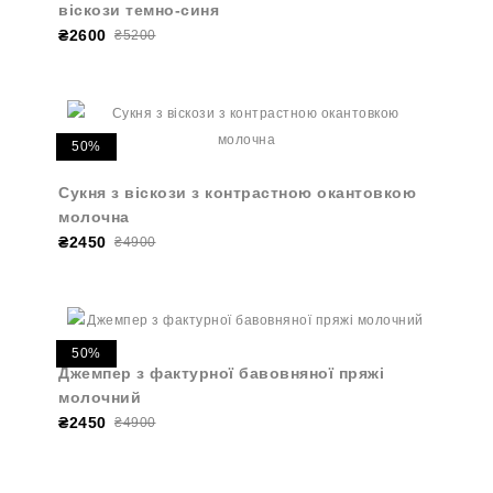
віскози темно-синя
₴2600
₴5200
50%
Cукня з віскози з контрастною окантовкою
молочна
₴2450
₴4900
50%
Джемпер з фактурної бавовняної пряжі
молочний
₴2450
₴4900