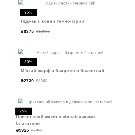
25%
Піджак з вовни темно-сірий
₴9375
₴12500
30%
М'який шарф з бахромою блакитний
₴2730
₴3900
25%
Приталений жакет з підплічниками
блакитний
₴5925
₴7900