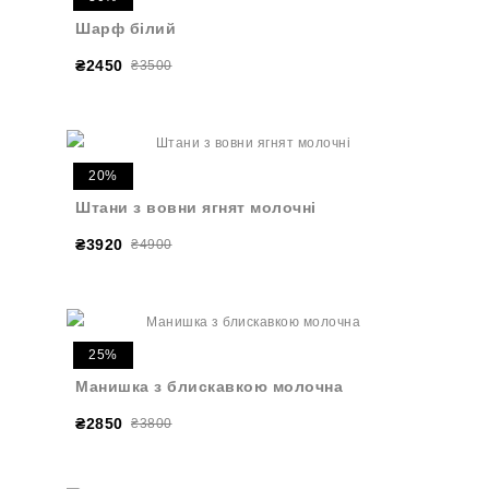
Шарф білий
₴2450
₴3500
20%
Штани з вовни ягнят молочні
₴3920
₴4900
25%
Манишка з блискавкою молочна
₴2850
₴3800