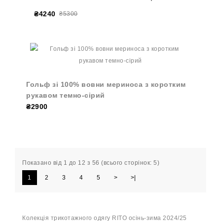
₴4240
₴5300
Гольф зі 100% вовни мериноса з коротким
рукавом темно-сірий
₴2900
Показано від 1 до 12 з 56 (всього сторінок: 5)
1
2
3
4
5
>
>|
Колекція трикотажного одягу RITO осінь-зима 2024/25