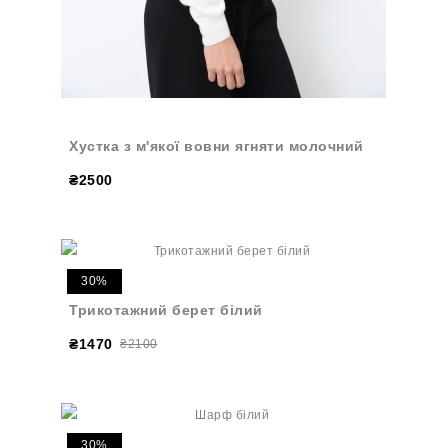
Хустка з м'якої вовни ягняти молочний
₴2500
30%
Трикотажний берет білий
₴1470
₴2100
30%