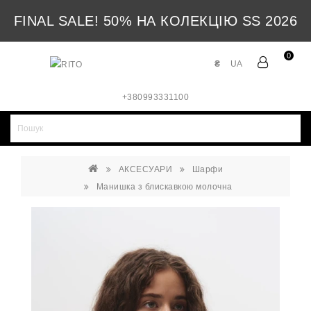
FINAL SALE! 50% НА КОЛЕКЦІЮ SS 2026
0
₴
UA
+380993331100
АКСЕСУАРИ
Шарфи
Манишка з блискавкою молочна