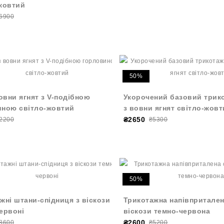
жовтий
6900
50%
вовни ягнят з V-подібною
Укорочений базовий трик
иною світло-жовтий
з вовни ягнят світло-жов
₴2650
2200
₴5300
50%
жні штани-спідниця з віскози
Трикотажна напівпритален
ервоні
віскози темно-червона
₴2600
8600
₴5200