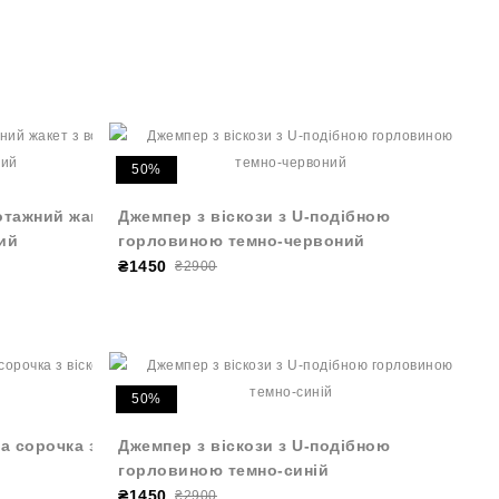
50%
отажний жакет
Джемпер з віскози з U-подібною
тий
горловиною темно-червоний
₴1450
₴2900
50%
а сорочка з
Джемпер з віскози з U-подібною
горловиною темно-синій
₴1450
₴2900