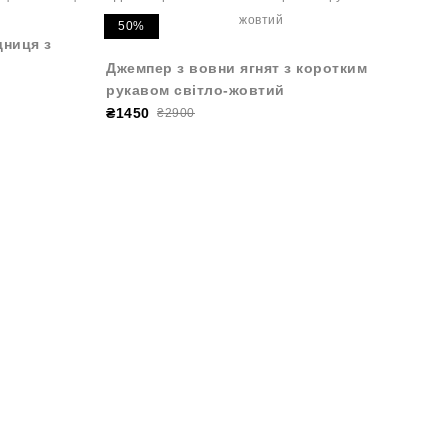
50%
дниця з
Джемпер з вовни ягнят з коротким
рукавом світло-жовтий
₴1450
₴2900