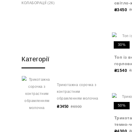
світло-
КОЛАБОРАЦІЇ (26)
₴3450
₴
30%
Топ із 
Категорії
горлов
₴1540
₴
Трикотажна сорочка з
контрастним
обрамленням молочна
50%
₴3450
₴6900
Трикота
темно-ч
₴4300
₴