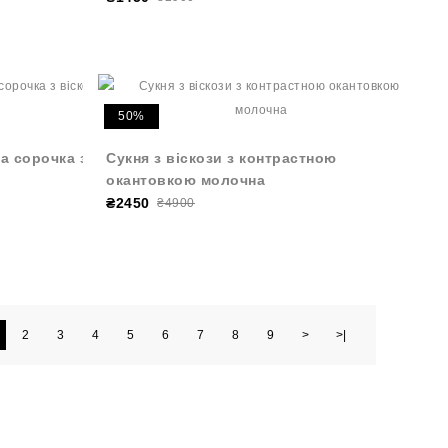
50%
а сорочка з
Cукня з віскози з контрастною
окантовкою молочна
₴2450
₴4900
2
3
4
5
6
7
8
9
>
>|