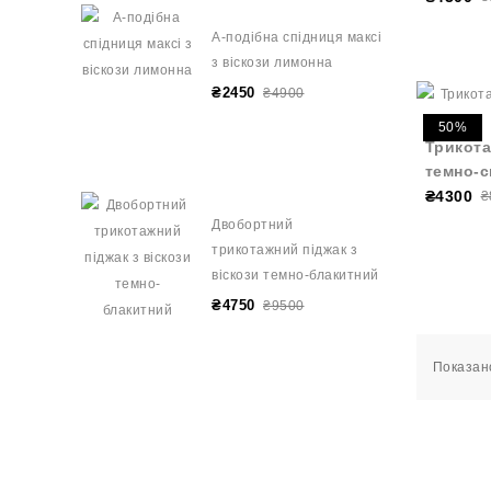
А-подібна спідниця максі
з віскози лимонна
₴2450
₴4900
50%
Трикота
темно-с
₴4300
₴
Двобортний
трикотажний піджак з
віскози темно-блакитний
₴4750
₴9500
Показано