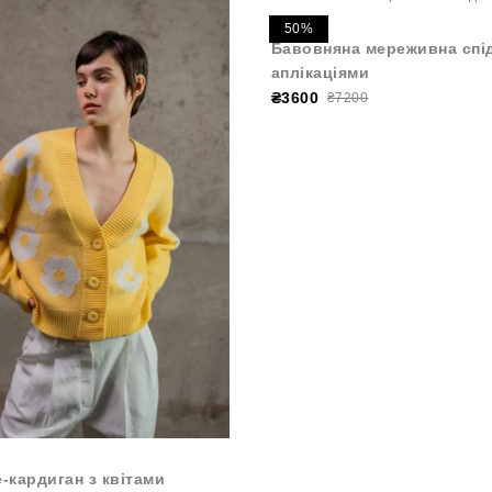
50%
Бавовняна мереживна спі
аплікаціями
₴3600
₴7200
e-кардиган з квітами