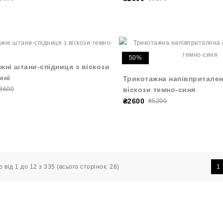
50%
жні штани-спідниця з віскози
ині
Трикотажна напівпритален
8600
віскози темно-синя
₴2600
₴5200
 від 1 до 12 з 335 (всього сторінок: 28)
1