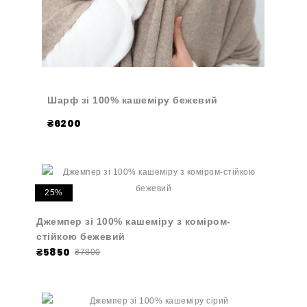
Шарф зі 100% кашеміру бежевий
₴6200
25%
Джемпер зі 100% кашеміру з коміром-
стійкою бежевий
₴5850
₴7800