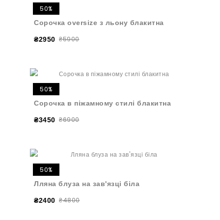
50%
Сорочка oversize з льону блакитна
₴5900
₴2950
50%
Сорочка в піжамному стилі блакитна
₴6900
₴3450
50%
Лляна блуза на зав'язці біла
₴4800
₴2400