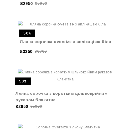
₴5900
₴2950
50%
Лляна сорочка oversize з аплікацією біла
₴6700
₴3350
50%
Лляна сорочка з коротким цільнокрійним
рукавом блакитна
₴5300
₴2650