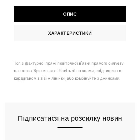
ОПИС
ХАРАКТЕРИСТИКИ
Топ з фактурної пряжі повітряної в'язки прямого силуету
на тонких брительках. Носіть зі штанами, спідницею та
кардиганом з тієї ж лінійки, або комбінуйте з джинсами.
Підписатися на розсилку новин