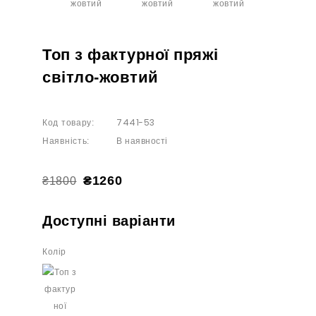
Топ з фактурної пряжі
світло-жовтий
7441-53
Код товару:
В наявності
Наявність:
₴1260
₴1800
Доступні варіанти
Колір