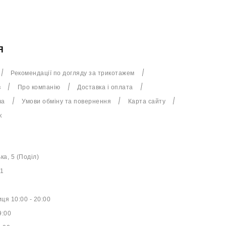
Я
Рекомендації по догляду за трикотажем
в
Про компанію
Доставка і оплата
ча
Умови обміну та повернення
Карта сайту
к
ька, 5 (Поділ)
61
ця 10:00 - 20:00
9:00