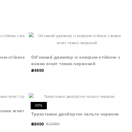
ром-стійкою з
Об’ємний джемпер із коміром-стійкою з
вовни ягнят темно-червоний
₴4900
30%
вовни ягнят
Трикотажне двобортне пальто червоне
₴8400
₴12000