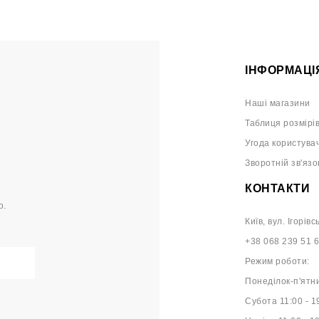
ІНФОРМАЦІ
Наші магазини
Таблиця розмірі
Угода користува
Зворотній зв'язо
КОНТАКТИ
о.
Київ, вул. Ігорівс
+38 068 239 51 
Режим роботи:
Понеділок-п'ятни
Субота 11:00 - 1