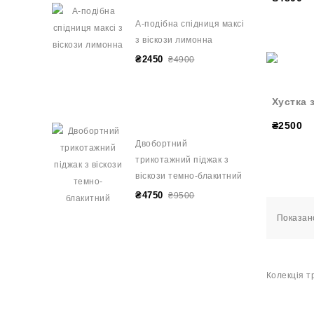
А-подібна спідниця максі
з віскози лимонна
₴2450
₴4900
Хустка з
₴2500
Двобортний
трикотажний піджак з
віскози темно-блакитний
₴4750
₴9500
Показано
Колекція т