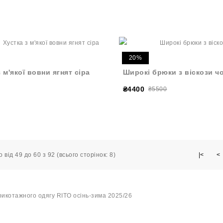
20%
 м'якої вовни ягнят сіра
Широкі брюки з віскози ч
₴4400
₴5500
 від 49 до 60 з 92 (всього сторінок: 8)
|<
<
рикотажного одягу RITO осінь-зима 2025/26