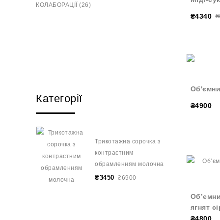
КОЛАБОРАЦІЇ (26)
₴4340
₴
Об'ємни
Категорії
₴4900
Трикотажна сорочка з
контрастним
обрамленням молочна
₴3450
₴6900
Об’ємни
ягнят с
₴4800