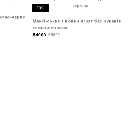
30%
темно-червона
Максі-сукня з вовни ягнят без рукавів
темно-червона
₴4060
₴5800