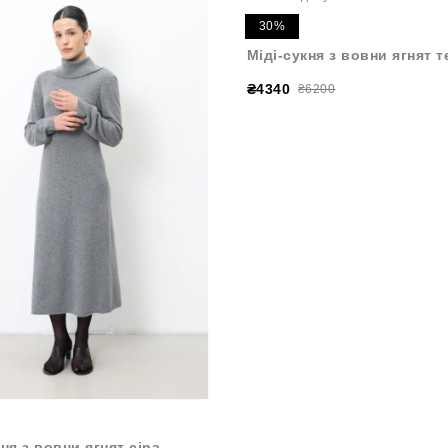
30%
Міді-сукня з вовни ягнят 
₴4340
₴6200
кня з вовни ягнят сіра