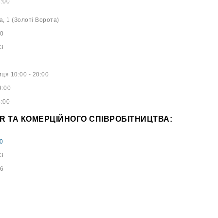
8:00
а, 1 (Золоті Ворота)
40
53
ця 10:00 - 20:00
9:00
8:00
PR ТА КОМЕРЦІЙНОГО СПІВРОБІТНИЦТВА:
0
73
96