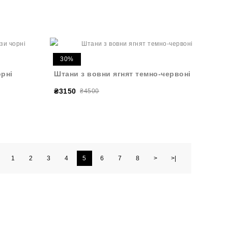
30%
орні
Штани з вовни ягнят темно-червоні
₴3150
₴4500
1
2
3
4
5
6
7
8
>
>|