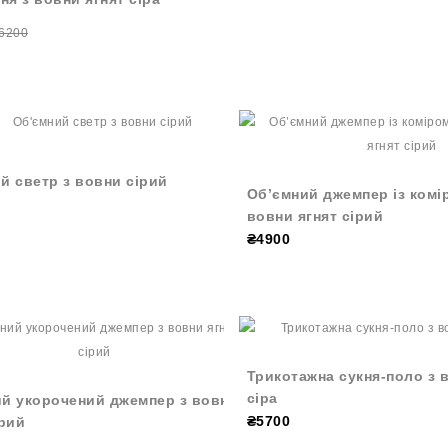
6200
й светр з вовни сірий
Об’ємний джемпер із комі
вовни ягнят сірий
₴4900
Трикотажна сукня-поло з 
сіра
й укорочений джемпер з вовни
₴5700
ірий