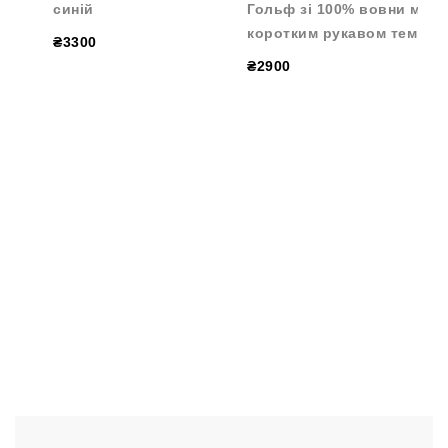
синій
Гольф зі 100% вовни мери
коротким рукавом темно-с
₴3300
₴2900