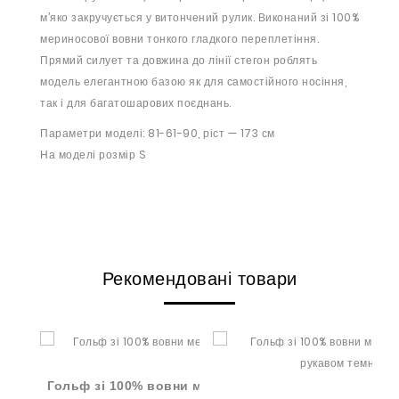
м’яко закручується у витончений рулик. Виконаний зі 100%
мериносової вовни тонкого гладкого переплетіння.
Прямий силует та довжина до лінії стегон роблять
модель елегантною базою як для самостійного носіння,
так і для багатошарових поєднань.
Параметри моделі: 81-61-90, ріст — 173 см
На моделі розмір S
Рекомендовані товари
Гольф зі 100% вовни мериноса темно-