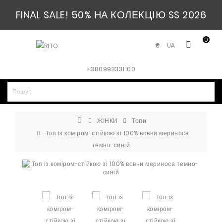
FINAL SALE! 50% НА КОЛЕКЦІЮ SS 2026
0
UA
₴
+380993331100
ЖІНКИ
Топи
Топ із коміром-стійкою зі 100% вовни мериноса
темно-синій