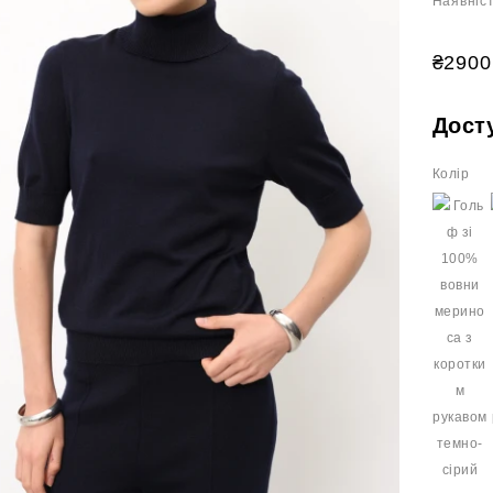
Наявніст
₴2900
Дост
Колір