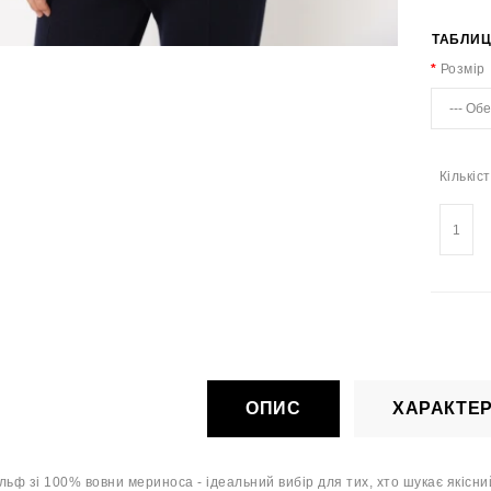
ТАБЛИЦ
Розмір
Кількіс
ОПИС
ХАРАКТЕ
льф зі 100% вовни мериноса - ідеальний вибір для тих, хто шукає якісн