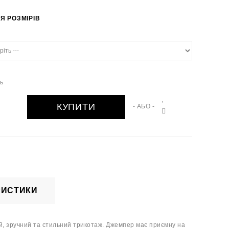
Я РОЗМІРІВ
ть
КУПИТИ
- АБО -
РИСТИКИ
ий, зручний та стильний трикотаж. Джемпер має приємну на