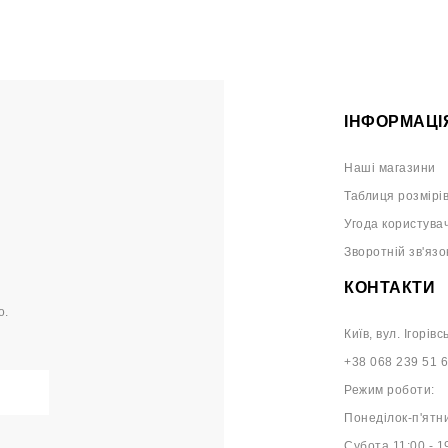
ІНФОРМАЦІ
Наші магазини
Таблиця розмірі
Угода користува
Зворотній зв'язо
КОНТАКТИ
о.
Київ, вул. Ігорівс
+38 068 239 51 
Режим роботи:
Понеділок-п'ятни
Субота 11:00 - 1