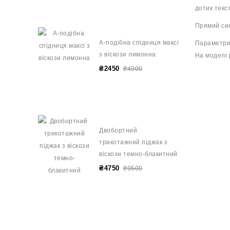
дотик текс
Прямий сил
А-подібна спідниця максі
Параметри 
з віскози лимонна
На моделі 
₴2450
₴4900
Двобортний
трикотажний піджак з
віскози темно-блакитний
₴4750
₴9500