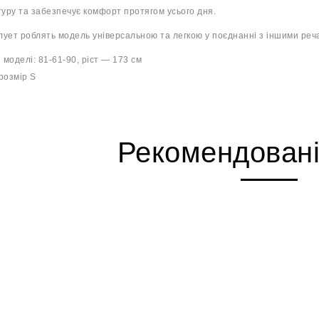
туру та забезпечує комфорт протягом усього дня.
ует роблять модель універсальною та легкою у поєднанні з іншими речам
моделі: 81-61-90, ріст — 173 см
розмір S
Рекомендовані