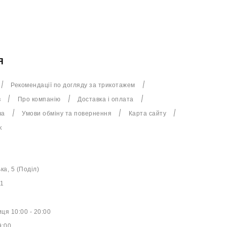
Я
Рекомендації по догляду за трикотажем
в
Про компанію
Доставка і оплата
ча
Умови обміну та повернення
Карта сайту
к
ька, 5 (Поділ)
61
ця 10:00 - 20:00
9:00