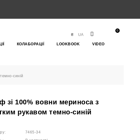
0
₴
UA
ІЇ
КОЛАБОРАЦІЇ
LOOKBOOK
VIDEO
 темно-синій
ф зі 100% вовни мериноса з
тким рукавом темно-синій
ру:
7465-34