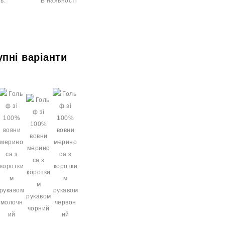
ь:
В наявності
упні варіанти