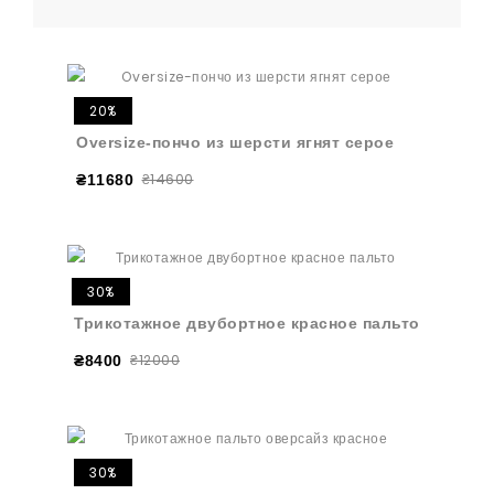
20%
Oversize-пончо из шерсти ягнят серое
₴14600
₴11680
30%
Трикотажное двубортное красное пальто
₴12000
₴8400
30%