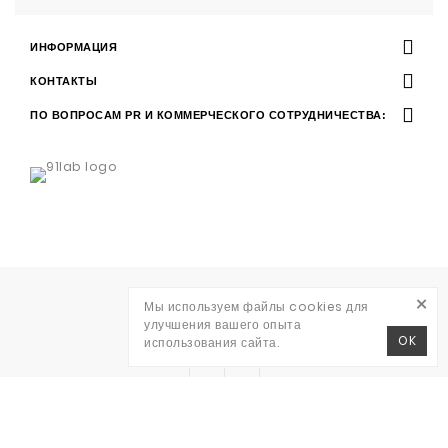
ИНФОРМАЦИЯ
КОНТАКТЫ
ПО ВОПРОСАМ PR И КОММЕРЧЕСКОГО СОТРУДНИЧЕСТВА:
×
Разработка
Мы используем файлы cookies для
WAVE AGENCY
улучшения вашего опыта
RITO © 2026
OK
использования сайта.