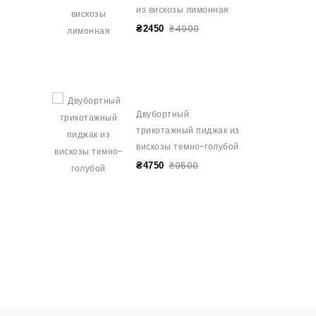
из вискозы лимонная
₴4900
₴2450
Двубортный
трикотажный пиджак из
вискозы темно-голубой
₴9500
₴4750