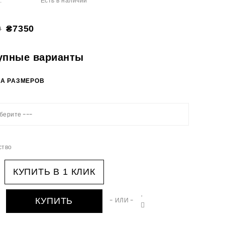
Есть в наличии
:
₴7350
0
упные варианты
А РАЗМЕРОВ
берите ---
ство
КУПИТЬ В 1 КЛИК
КУПИТЬ
- ИЛИ -