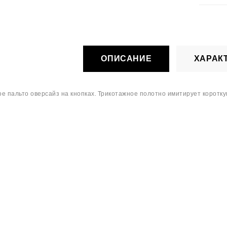
ОПИСАНИЕ
ХАРАК
е пальто оверсайз на кнопках. Трикотажное полотно имитирует коротк