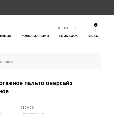
0
RU
₴
ЛЕКЦИИ
КОЛЛАБОРАЦИИ
LOOKBOOK
VIDEO
 красное
отажное пальто оверсайз
ное
7371-66