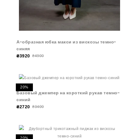
А-образная юбка макси из вискозы темно-
синяя
₴3920
₴4900
20%
Базовый джемпер на короткий рукав темно-
синий
₴2720
₴3400
20%