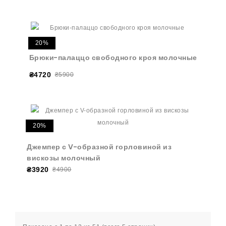
20%
Брюки-палаццо свободного кроя молочные
₴4720
₴5900
20%
Джемпер с V-образной горловиной из
вискозы молочный
₴3920
₴4900