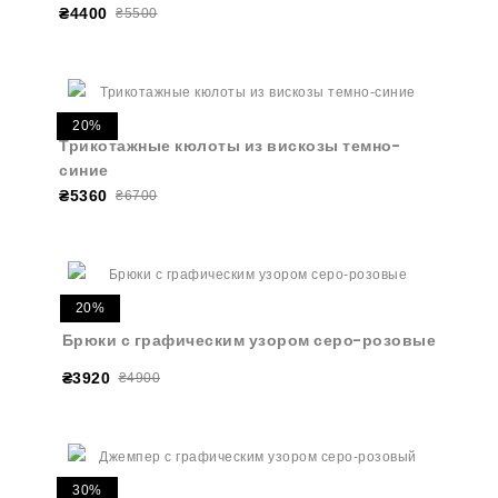
₴4400
₴5500
20%
Трикотажные кюлоты из вискозы темно-
синие
₴5360
₴6700
20%
Брюки с графическим узором серо-розовые
₴3920
₴4900
30%