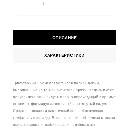
ОПИСАНИЕ
ХАРАКТЕРИСТИКИ
Трикотажные брюки прямого кроя полной длины,
выполненные из тонкой вискозной пряжи. Модель имеет
полуприлегающий силуэт, плавно переходящий в прямые
штанины, формируя лаконичный и вытянутый силуэт.
Средняя посадка и эластичный пояс обеспечивают
комфортную посадку. Вязаные тонкие объёмные стрелки
придают модели графичность и подчёркивают