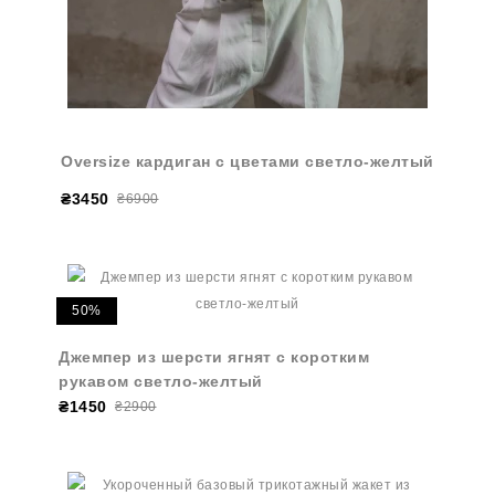
Oversize кардиган с цветами светло-желтый
₴3450
₴6900
50%
Джемпер из шерсти ягнят с коротким
рукавом светло-желтый
₴1450
₴2900