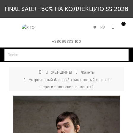
FINAL SALE! -50% НА КОЛЛЕКЦИЮ SS 2026
0
RU
₴
+380993331100
ЖЕНЩИНЫ
Жакеты
Укороченный базовый трикотажный жакет из
шерсти ягнят светло-желтый