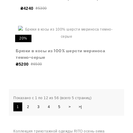
₴4240
₴5300
20%
Брюки в косы из 100% шерсти мериноса
темно-серые
₴5200
₴6500
Показано с 1 по 12 из 56 (всего 5 страниц)
1
2
3
4
5
>
>|
Коллекция трикотажной одежды RITO осень-зима