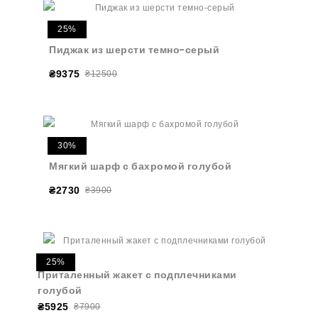
25%
Пиджак из шерсти темно-серый
₴9375
₴12500
30%
Мягкий шарф с бахромой голубой
₴2730
₴3900
25%
Приталенный жакет с подплечниками
голубой
₴5925
₴7900