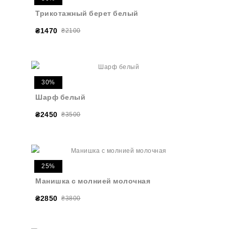
Трикотажный берет белый
₴1470
₴2100
30%
Шарф белый
₴2450
₴3500
25%
Манишка с молнией молочная
₴2850
₴3800