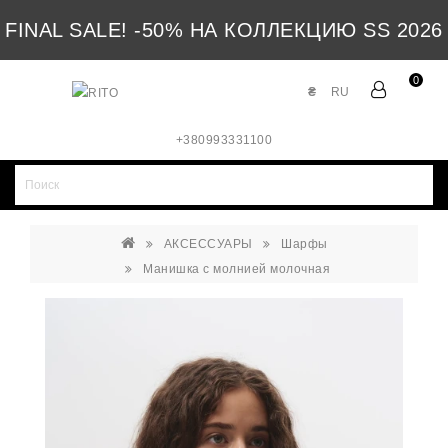
FINAL SALE! -50% НА КОЛЛЕКЦИЮ SS 2026
0
₴
RU
+380993331100
АКСЕССУАРЫ
Шарфы
Манишка с молнией молочная