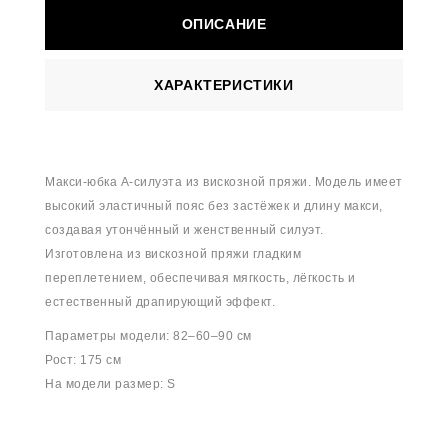
ОПИСАНИЕ
ХАРАКТЕРИСТИКИ
Макси-юбка А-силуэта из вискозной пряжи. Модель имеет
высокий эластичный пояс без застёжек и длину макси,
создавая утончённый и женственный силуэт.
Изготовлена из вискозной пряжи гладким
переплетением, обеспечивая мягкость, лёгкость и
естественный драпирующий эффект.
Параметры модели: 82–60–90 см
Рост: 175 см
На модели размер: S