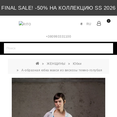
FINAL SALE! -50% НА КОЛЛЕКЦИЮ SS 2026
0
₴
RU
+380993331100
ЖЕНЩИНЫ
Юбки
А-образная юбка макси из вискозы темно-голубая