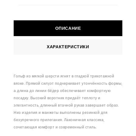
ОПИСАНИЕ
ХАРАКТЕРИСТИКИ
Гольф из мягкой шерсти ягнят в гладкой трикотажной
вязке. Прямой силуэт подчеркивает утончённость формы,
а длина до линии бёдер обеспечивает комфортную
посадку. Высокий воротник придаёт теплоту и
элегантность, длинный втачной рукав завершает образ.
Низ изделия и манжеты выполнены резинкой для
безупречного прилегания. Лаконичная классика,
сочетающая комфорт и современный стиль.