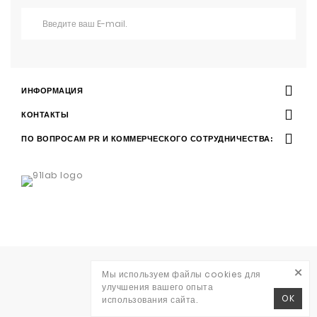
ИНФОРМАЦИЯ
КОНТАКТЫ
ПО ВОПРОСАМ PR И КОММЕРЧЕСКОГО СОТРУДНИЧЕСТВА:
×
Разработка
Мы используем файлы cookies для
WAVE AGENCY
улучшения вашего опыта
RITO © 2026
OK
использования сайта.