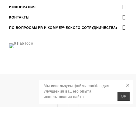
ИНФОРМАЦИЯ
КОНТАКТЫ
ПО ВОПРОСАМ PR И КОММЕРЧЕСКОГО СОТРУДНИЧЕСТВА:
×
Разработка
Мы используем файлы cookies для
WAVE AGENCY
улучшения вашего опыта
RITO © 2026
OK
использования сайта.