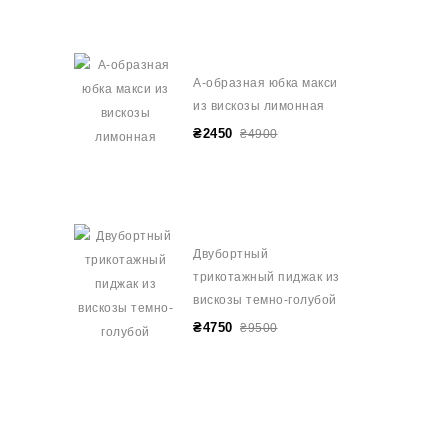
А-образная юбка макси
из вискозы лимонная
₴2450
₴4900
Двубортный
трикотажный пиджак из
вискозы темно-голубой
₴4750
₴9500