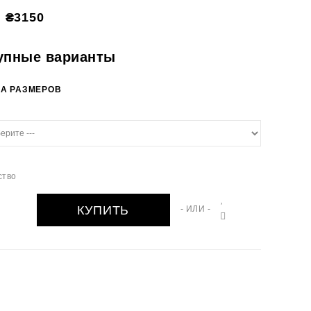
₴3150
упные варианты
А РАЗМЕРОВ
ство
КУПИТЬ
- ИЛИ -