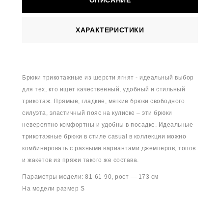
ОПИСАНИЕ
ХАРАКТЕРИСТИКИ
Брюки трикотажные из шерсти ягнят - идеальный выбор
для тех, кто ищет качественный, удобный и стильный
трикотаж. Прямые, гладкие, мягкие брюки свободного
силуэта, эластичный пояс на кулиске – эти брюки
невероятно комфортны и удобны в посадке. Идеальные
трикотажные брюки в стиле casual в коллекции можно
комбинировать с разными вариантами джемперов, топов
и жакетов из пряжи такого же состава.
Параметры модели: 81-61-90, рост — 173 см
На модели размер S