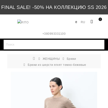
FINAL SALE! -50% НА КОЛЛЕКЦИЮ SS 2026
0
₴
RU
+380993331100
ЖЕНЩИНЫ
Брюки
Брюки из шерсти ягнят темно-бежевые