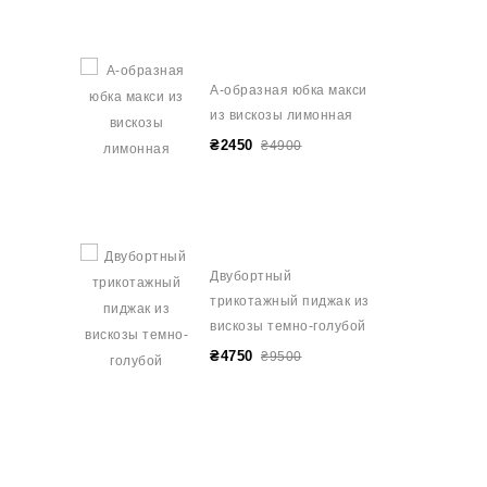
А-образная юбка макси
из вискозы лимонная
₴2450
₴4900
Двубортный
трикотажный пиджак из
вискозы темно-голубой
₴4750
₴9500