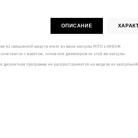
ОПИСАНИЕ
ХАРАК
ки из смешанной шерсти ягнят из мини капсулы RITO x AREVIK
сочетаются с жакетом, топом или джемпером из этой же капсулы.
я дисконтная программа не распространяется на модели из капсульной