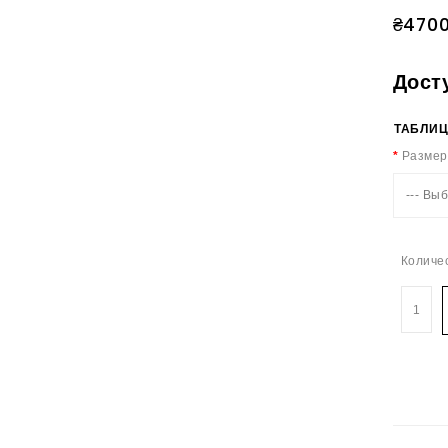
₴470
Дост
ТАБЛИЦ
Размер
--- Выб
Количе