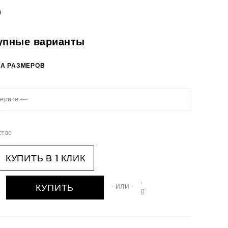
0
упные варианты
А РАЗМЕРОВ
ерите ---
ство
КУПИТЬ В 1 КЛИК
КУПИТЬ
- ИЛИ -