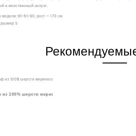
й и женственный силуэт.
модели: 81-61-90, рост — 173 см
 размер S
Рекомендуемые
 из 100% шерсти мериноса темно-