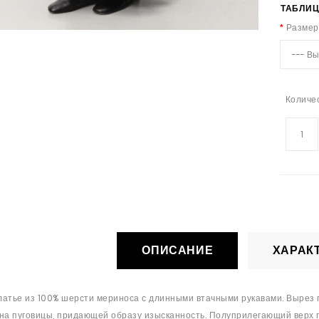
ТАБЛИЦ
Размер
Количе
ОПИСАНИЕ
ХАРАК
латье из 100% шерсти мериноса с длинными втачными рукавами. Вырез 
на пуговицы, придающей образу изысканность. Полуприлегающий верх 