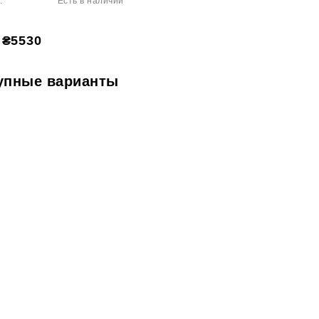
Есть в наличии
:
₴5530
упные варианты