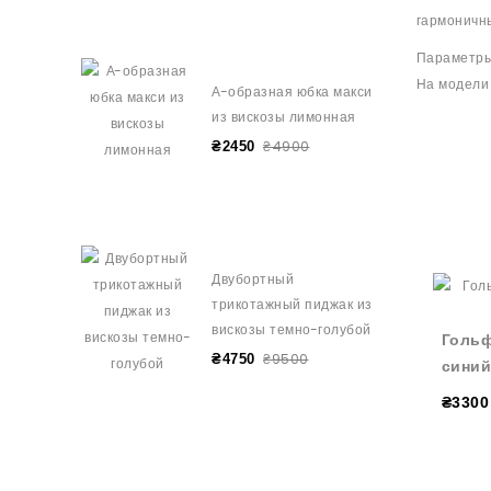
гармоничны
Параметры 
На модели
А-образная юбка макси
из вискозы лимонная
₴4900
₴2450
Двубортный
трикотажный пиджак из
вискозы темно-голубой
Гольф
₴9500
₴4750
синий
₴3300