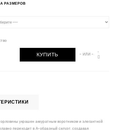
А РАЗМЕРОВ
ство
КУПИТЬ
- ИЛИ -
ТЕРИСТИКИ
горловины украшен аккуратным воротником и элегантной
плавно переходит в А-образный силуэт, создавая