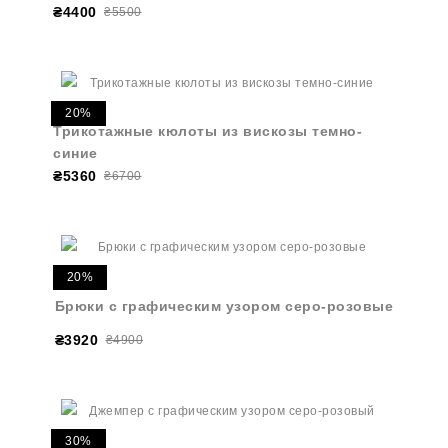
₴4400
₴5500
20%
Трикотажные кюлоты из вискозы темно-
синие
₴5360
₴6700
20%
Брюки с графическим узором серо-розовые
₴3920
₴4900
30%