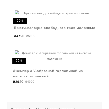
20%
Брюки-палаццо свободного кроя молочные
₴4720
₴5900
20%
Джемпер с V-образной горловиной из
вискозы молочный
₴3920
₴4900