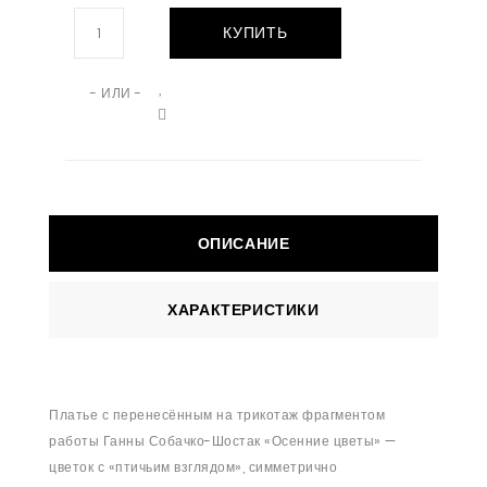
КУПИТЬ
- ИЛИ -
ОПИСАНИЕ
ХАРАКТЕРИСТИКИ
Платье с перенесённым на трикотаж фрагментом
работы Ганны Собачко-Шостак «Осенние цветы» —
цветок с «птичьим взглядом», симметрично