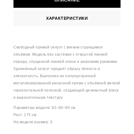
ОПИСАНИЕ
ХАРАКТЕРИСТИКИ
Свободный прямой силуэт с мягким струящимся
объёмом. Модель без застёжки с открытой линией
переда, спущенной линией плеча и широкими рукавами.
Удлинённый силуэт придаёт образу лёгкость и
элегантность. Выполнен из полупрозрачной
металлизированной вискозной пряжи с объёмной мелкой
горизонтальной полоской, создающей деликатный блеск
и выразительную текстуру.
Параметры модели: 82–60–90 см
Рост: 175 см
На модели размер: S