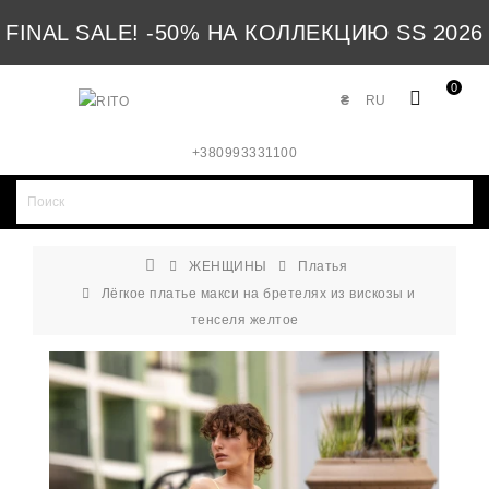
FINAL SALE! -50% НА КОЛЛЕКЦИЮ SS 2026
0
₴
RU
+380993331100
ЖЕНЩИНЫ
Платья
Лёгкое платье макси на бретелях из вискозы и
тенселя желтое