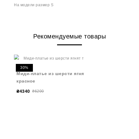
На модели размер S
Рекомендуемые товары
30%
Миди-платье из шерсти ягнят темно-
красное
₴4340
₴6200