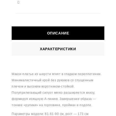
ОПИСАНИЕ
ХАРАКТЕРИСТИКИ
Макси-платье из шерсти ягнят в гладком переплетении.
Минималистичный крой без рукавов со спущенным
плечом и высоким воротником-стойкой.
Полуприлегающий силуэт мягко расширяется книзу,
формируя изящную А-линию. Завершение образа —
тонкие «рулики» на горловине, проймах и подоле.
Параметры модели: 81-61-90 см, рост — 173 см