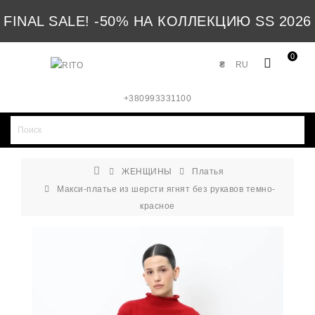
FINAL SALE! -50% НА КОЛЛЕКЦИЮ SS 2026
0
₴
RU
+380993331100
ЖЕНЩИНЫ
Платья
Макси-платье из шерсти ягнят без рукавов темно-
красное