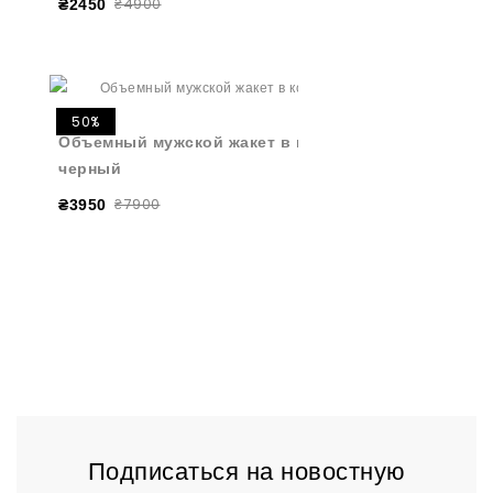
₴4900
₴2450
50%
Объемный мужской жакет в косы
черный
₴7900
₴3950
Подписаться на новостную