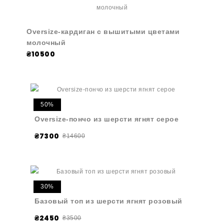
Oversize-кардиган с вышитыми цветами
молочный
₴10500
50%
Oversize-пончо из шерсти ягнят серое
₴7300
₴14600
30%
Базовый топ из шерсти ягнят розовый
₴2450
₴3500