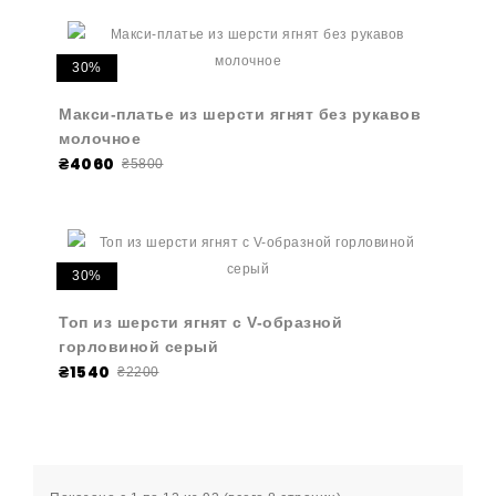
30%
Макси-платье из шерсти ягнят без рукавов
молочное
₴4060
₴5800
30%
Топ из шерсти ягнят с V-образной
горловиной серый
₴1540
₴2200