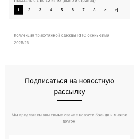
Показано с 1 по 12 из 92 (всего 8 страниц)
1
2
3
4
5
6
7
8
>
>|
Коллекция трикотажной одежды RITO осень-зима
2025/26
Подписаться на новостную
рассылку
Мы предлагаем вам самые свежие новости бренда и многое
другое.