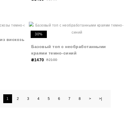
30%
из вискозы
Базовый топ с необработанными
краями темно-синий
₴1470
₴2100
1
2
3
4
5
6
7
8
>
>|