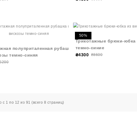
50%
Трикотажные брюки-юбка 
темно-синие
жная полуприталенная рубашка
₴4300
озы темно-синяя
₴8600
5200
 с 1 по 12 из 91 (всего 8 страниц)