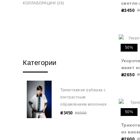
светло
КОЛЛАБОРАЦИИ (26)
₴3450
₴
50%
Укороч
Категории
жакет и
₴2650
₴
Трикотажная рубашка с
контрастным
обрамлением молочная
50%
₴3450
₴6900
Трикота
из виск
₴2600
₴