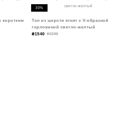
30%
с коротким
Топ из шерсти ягнят с V-образной
горловиной светло-желтый
₴1540
₴2200