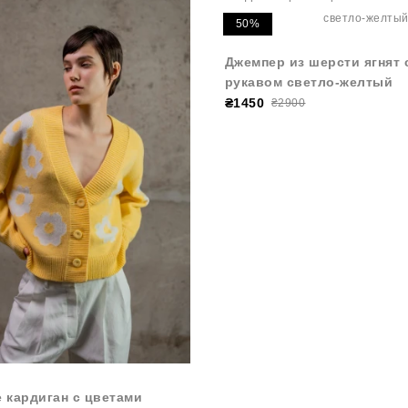
50%
Джемпер из шерсти ягнят 
рукавом светло-желтый
₴1450
₴2900
e кардиган с цветами