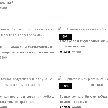
-желтый
6900
50%
Хлопковая кружевная юбк
аппликациями
енный базовый трикотажный
₴3600
з шерсти ягнят светло-желтый
₴7200
5300
50%
жная полуприталенная рубашка
Трикотажные брюки-юбка 
озы темно-красная
темно-красные
₴4300
5200
₴8600