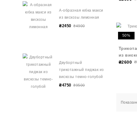
А-образная юбка макси
из вискозы лимонная
₴2450
₴4900
50%
Трикота
из виск
₴2600
₴
Двубортный
трикотажный пиджак из
вискозы темно-голубой
₴4750
₴9500
Показано