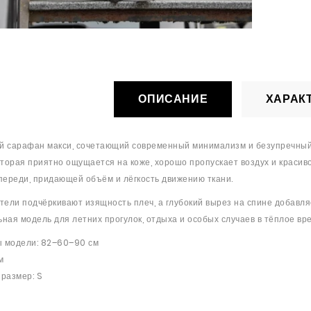
ОПИСАНИЕ
ХАРАК
й сарафан макси, сочетающий современный минимализм и безупречный 
оторая приятно ощущается на коже, хорошо пропускает воздух и краси
переди, придающей объём и лёгкость движению ткани.
тели подчёркивают изящность плеч, а глубокий вырез на спине добавл
ная модель для летних прогулок, отдыха и особых случаев в тёплое вре
 модели: 82–60–90 см
м
размер: S