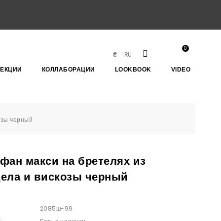
0
RU
₴
ЛЕКЦИИ
КОЛЛАБОРАЦИИ
LOOKBOOK
VIDEO
озы черный
фан макси на бретелях из
ела и вискозы черный
2085ш-99