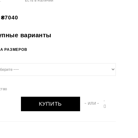
Есть в наличии
:
₴7040
упные варианты
А РАЗМЕРОВ
ство
КУПИТЬ
- ИЛИ -