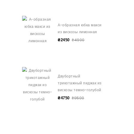
А-образная юбка макси
из вискозы лимонная
₴4900
₴2450
Двубортный
трикотажный пиджак из
вискозы темно-голубой
₴9500
₴4750