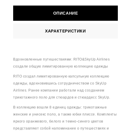
ОПИСАНИЕ
ХАРАКТЕРИСТИКИ
Вдохновленные путешествиями: RITO&SkyUp Airlines
создали общую лимитированную коллекцию одежды
RITO создал лимитированную капсульную коллекцию
одежды, вдохновившись сотрудничеством со SkyUp
Airlines. Ранее компании работали над созданием
трикотажного поло для стюардов и стюардесс SkyUp.
В коллекцию вошли 8 единиц одежды: трикотажные
женские и унисекс поло, а также юбки плиссе. Комплекты
яркого оранжевого, белого и темно-синего цветов
представляют собой напоминание о путешествиях и