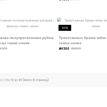
50%
жная полуприталенная рубашка
Трикотажные брюки-юбка 
озы темно-синяя
темно-синие
5200
₴8600
₴4300
 с 1 по 12 из 91 (всего 8 страниц)