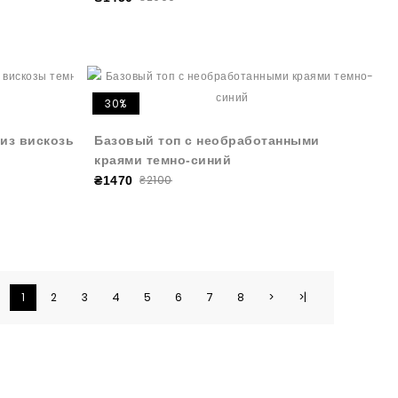
30%
из вискозы
Базовый топ с необработанными
краями темно-синий
₴2100
₴1470
1
2
3
4
5
6
7
8
>
>|