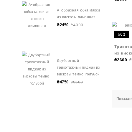
А-образная юбка макси
из вискозы лимонная
₴4900
₴2450
50%
Трикота
из виск
₴
₴2600
Двубортный
трикотажный пиджак из
вискозы темно-голубой
₴9500
₴4750
Показано