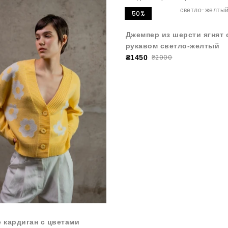
50%
Джемпер из шерсти ягнят 
рукавом светло-желтый
₴2900
₴1450
e кардиган с цветами