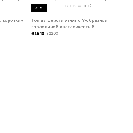
30%
с коротким
Топ из шерсти ягнят с V-образной
горловиной светло-желтый
₴2200
₴1540