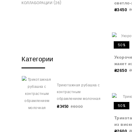
КОЛЛАБОРАЦИИ (26)
светло
₴
₴3450
50%
Категории
Укороч
жакет и
₴
₴2650
Трикотажная рубашка с
контрастным
обрамлением молочная
50%
₴6900
₴3450
Трикота
из виск
₴
₴2600