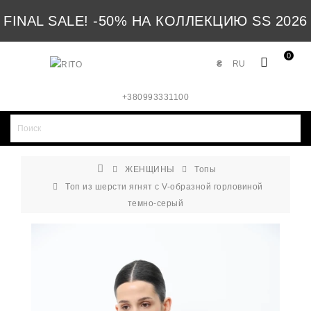
FINAL SALE! -50% НА КОЛЛЕКЦИЮ SS 2026
0
₴
RU
+380993331100
ЖЕНЩИНЫ
Топы
Топ из шерсти ягнят с V-образной горловиной
темно-серый