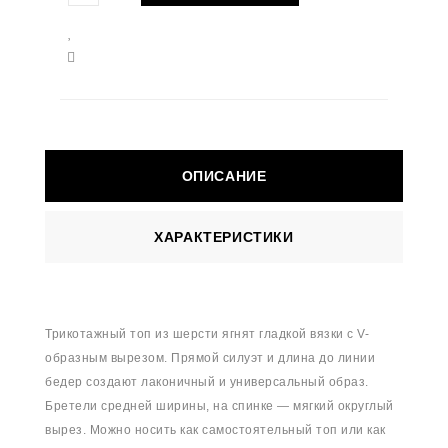
ОПИСАНИЕ
ХАРАКТЕРИСТИКИ
Трикотажный топ из шерсти ягнят гладкой вязки с V-
образным вырезом. Прямой силуэт и длина до линии
бедер создают лаконичный и универсальный образ.
Бретели средней ширины, на спинке — мягкий округлый
вырез. Можно носить как самостоятельный топ или как