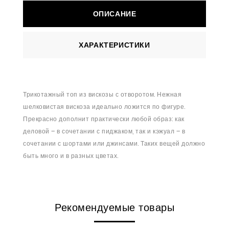
ОПИСАНИЕ
ХАРАКТЕРИСТИКИ
Трикотажный топ из вискозы с отворотом. Нежная
шелковистая вискоза идеально ложится по фигуре.
Прекрасно дополнит практически любой образ: как
деловой – в сочетании с пиджаком, так и кэжуал – в
сочетании с шортами или джинсами. Таких вещей должно
быть много и в разных цветах.
Рекомендуемые товары