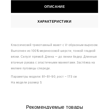
ОПИСАНИЕ
ХАРАКТЕРИСТИКИ
Классический трикотажный жакет с V-образным вырезом.
Выполнен из 100% мериносовой шерсти, тонкой гладкой
вязки. Силуэт прямой. Длина — до линии бедер. Длинные
втачные рукава с эластичными манжетами. Застёжка на
мелкие пуговицы спереди.
Параметры модели: 81-61-90, рост – 173 см
На модели размер S
Рекомендуемые товары